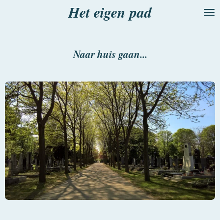
Het eigen pad
Ga
direct
naar
de
Naar huis gaan...
hoofdinhoud