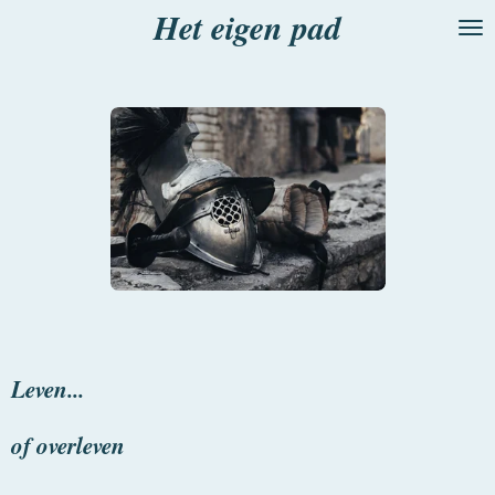
Het eigen pad
Ga
direct
naar
de
hoofdinhoud
Leven...
of overleven