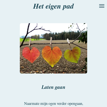
Het eigen pad
Ga
direct
naar
de
hoofdinhoud
Laten gaan
Naarmate mijn ogen verder opengaan,