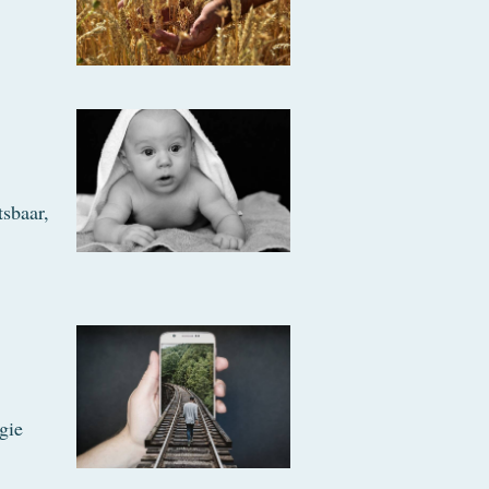
sbaar,
gie