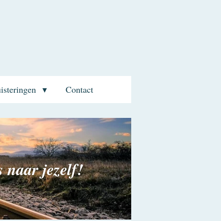
uisteringen
Contact
 naar jezelf!