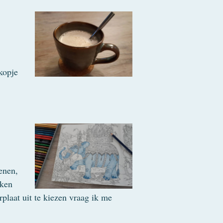
kopje
enen,
aken
plaat uit te kiezen vraag ik me