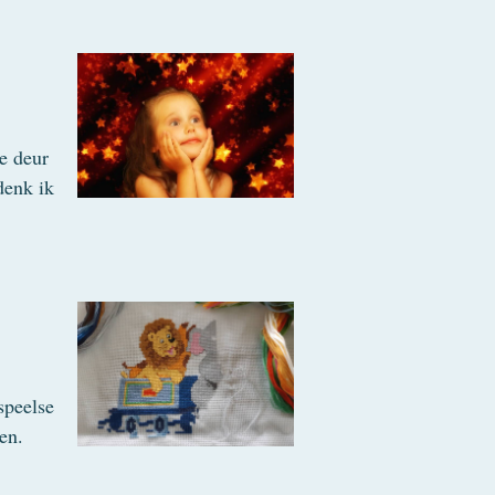
e deur
denk ik
speelse
en.